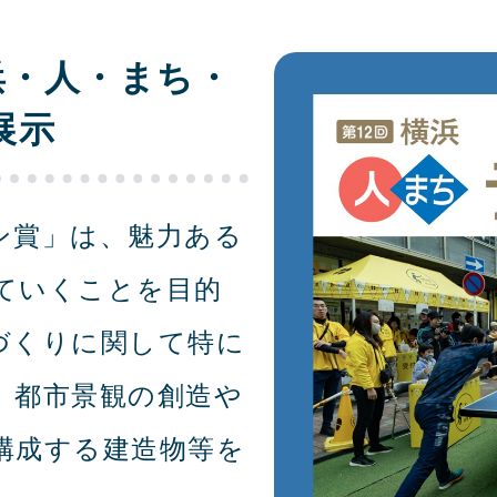
浜・人・まち・
展示
ン賞」は、魅力ある
ていくことを目的
づくりに関して特に
、都市景観の創造や
構成する建造物等を