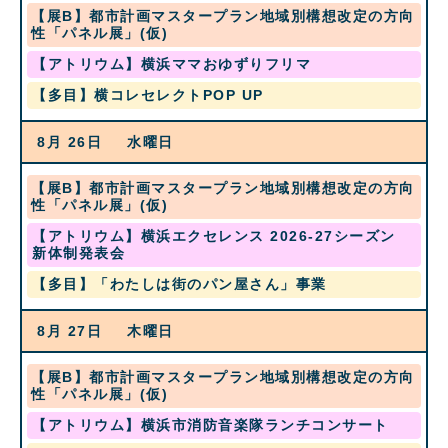
2026
水
【展B】都市計画マスタープラン地域別構想改定の方向
曜
性「パネル展」(仮)
日,
火
【アトリウム】横浜ママおゆずりフリマ
8
曜
月
火
【多目】横コレセレクトPOP UP
日,
19th
曜
8
2026
日,
月
8月 26
水曜日
8
25th
月
2026
25th
水
【展B】都市計画マスタープラン地域別構想改定の方向
2026
曜
性「パネル展」(仮)
日,
水
【アトリウム】横浜エクセレンス 2026-27シーズン
8
曜
新体制発表会
月
日,
19th
水
【多目】「わたしは街のパン屋さん」事業
8
2026
曜
月
日,
26th
8月 27
木曜日
8
2026
月
26th
水
【展B】都市計画マスタープラン地域別構想改定の方向
2026
曜
性「パネル展」(仮)
日,
木
【アトリウム】横浜市消防音楽隊ランチコンサート
8
曜
月