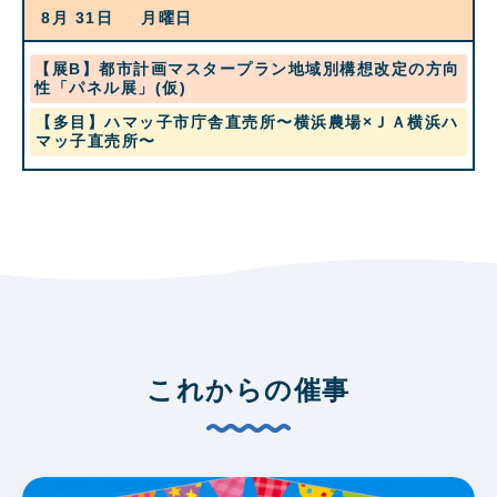
8
8月 31
月曜日
月
19th
2026
水
【展B】都市計画マスタープラン地域別構想改定の方向
曜
性「パネル展」(仮)
日,
月
【多目】ハマッ子市庁舎直売所〜横浜農場×ＪＡ横浜ハ
8
曜
マッ子直売所〜
月
日,
19th
8
2026
月
31st
2026
これからの催事