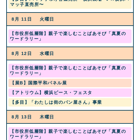
曜
マッ子直売所〜
月
日,
1st
8
2026
8月 11
火曜日
月
10th
2026
土
【市役所低層階】親子で楽しむことばあそび「真夏の
曜
ワードラリー」
日,
8
8月 12
水曜日
月
1st
2026
土
【市役所低層階】親子で楽しむことばあそび「真夏の
曜
ワードラリー」
日,
水
【展B】国際平和パネル展
8
曜
月
水
【アトリウム】横浜ピース・フェスタ
日,
1st
曜
8
2026
水
【多目】「わたしは街のパン屋さん」事業
日,
月
曜
8
12th
日,
月
2026
8月 13
木曜日
8
12th
月
2026
12th
土
【市役所低層階】親子で楽しむことばあそび「真夏の
2026
曜
ワードラリー」