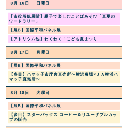
月
8月 16
日曜日
8
12th
月
2026
15th
土
【市役所低層階】親子で楽しむことばあそび「真夏の
2026
曜
ワードラリー」
日,
水
【展B】国際平和パネル展
8
曜
月
土
【アトリウム他】わくわく！こども夏まつり
日,
1st
曜
8
2026
日,
月
8月 17
月曜日
8
12th
月
2026
15th
水
【展B】国際平和パネル展
2026
曜
月
【多目】ハマッ子市庁舎直売所〜横浜農場×ＪＡ横浜ハ
日,
曜
マッ子直売所〜
8
日,
月
8
12th
8月 18
火曜日
月
2026
17th
2026
水
【展B】国際平和パネル展
曜
火
【多目】スターバックス コーヒー＆リユーザブルカッ
日,
曜
プの販売
8
日,
月