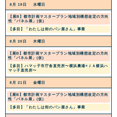
8
12th
8月 19
水曜日
月
2026
18th
2026
水
【展B】都市計画マスタープラン地域別構想改定の方向
曜
性「パネル展」(仮)
日,
水
【多目】「わたしは街のパン屋さん」事業
8
曜
月
日,
19th
8月 20
木曜日
8
2026
月
19th
水
【展B】都市計画マスタープラン地域別構想改定の方向
2026
曜
性「パネル展」(仮)
日,
木
【多目】ハマッ子市庁舎直売所〜横浜農場×ＪＡ横浜ハ
8
曜
マッ子直売所〜
月
日,
19th
8
2026
8月 21
金曜日
月
20th
2026
水
【展B】都市計画マスタープラン地域別構想改定の方向
曜
性「パネル展」(仮)
日,
金
【多目】「わたしは街のパン屋さん」事業
8
曜
月
日,
19th