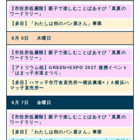
2026
土
【市役所低層階】親子で楽しむことばあそび「真夏の
曜
ワードラリー」
日,
水
【多目】「わたしは街のパン屋さん」事業
8
曜
月
日,
1st
8月 6
木曜日
8
2026
月
5th
土
【市役所低層階】親子で楽しむことばあそび「真夏の
2026
曜
ワードラリー」
日,
木
【アトリウム他】GREEN×EXPO 2027 連携イベント
8
曜
「はまっ子水道まつり」
月
日,
1st
木
【多目】ハマッ子市庁舎直売所〜横浜農場×ＪＡ横浜ハ
8
2026
曜
マッ子直売所〜
月
日,
6th
8
2026
8月 7
金曜日
月
6th
2026
土
【市役所低層階】親子で楽しむことばあそび「真夏の
曜
ワードラリー」
日,
金
【多目】「わたしは街のパン屋さん」事業
8
曜
月