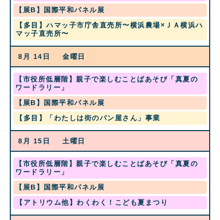
日,
水
【展B】国際平和パネル展
8
曜
月
木
【多目】ハマッ子市庁舎直売所〜横浜農場×ＪＡ横浜ハ
日,
1st
曜
マッ子直売所〜
8
2026
日,
月
8
12th
8月 14
金曜日
月
2026
13th
2026
土
【市役所低層階】親子で楽しむことばあそび「真夏の
曜
ワードラリー」
日,
水
【展B】国際平和パネル展
8
曜
月
金
【多目】「わたしは街のパン屋さん」事業
日,
1st
曜
8
2026
日,
月
8月 15
土曜日
8
12th
月
2026
14th
土
【市役所低層階】親子で楽しむことばあそび「真夏の
2026
曜
ワードラリー」
日,
水
【展B】国際平和パネル展
8
曜
月
土
【アトリウム他】わくわく！こども夏まつり
日,
1st
曜
8
2026
日,