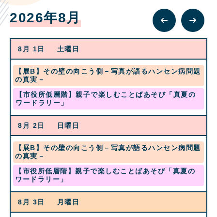
2026年8月
8月 1
土曜日
水
【展B】その壁の向こう側－写真が語るハンセン病問題
曜
の真実－
日,
土
【市役所低層階】親子で楽しむことばあそび「真夏の
7
曜
ワードラリー」
月
日,
22nd
8
2026
8月 2
日曜日
月
1st
2026
水
【展B】その壁の向こう側－写真が語るハンセン病問題
曜
の真実－
日,
土
【市役所低層階】親子で楽しむことばあそび「真夏の
7
曜
ワードラリー」
月
日,
22nd
8
2026
8月 3
月曜日
月
1st