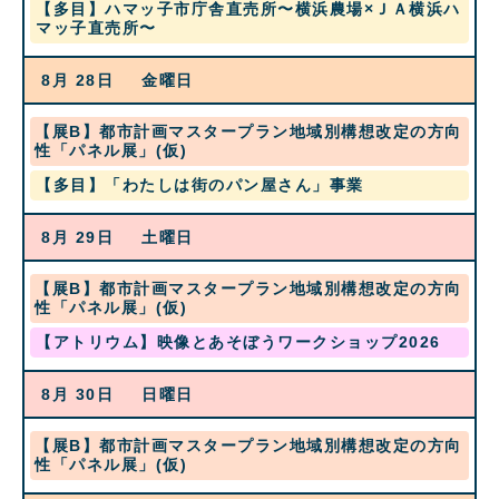
木
【多目】ハマッ子市庁舎直売所〜横浜農場×ＪＡ横浜ハ
日,
19th
曜
マッ子直売所〜
8
2026
日,
月
8
27th
8月 28
金曜日
月
2026
27th
2026
水
【展B】都市計画マスタープラン地域別構想改定の方向
曜
性「パネル展」(仮)
日,
金
【多目】「わたしは街のパン屋さん」事業
8
曜
月
日,
19th
8月 29
土曜日
8
2026
月
28th
水
【展B】都市計画マスタープラン地域別構想改定の方向
2026
曜
性「パネル展」(仮)
日,
土
【アトリウム】映像とあそぼうワークショップ2026
8
曜
月
日,
19th
8月 30
日曜日
8
2026
月
29th
水
【展B】都市計画マスタープラン地域別構想改定の方向
2026
曜
性「パネル展」(仮)
日,