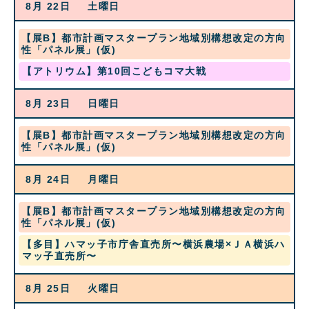
8月 22
土曜日
8
2026
月
21st
水
【展B】都市計画マスタープラン地域別構想改定の方向
2026
曜
性「パネル展」(仮)
日,
土
【アトリウム】第10回こどもコマ大戦
8
曜
月
日,
19th
8月 23
日曜日
8
2026
月
22nd
水
【展B】都市計画マスタープラン地域別構想改定の方向
2026
曜
性「パネル展」(仮)
日,
8
8月 24
月曜日
月
19th
2026
水
【展B】都市計画マスタープラン地域別構想改定の方向
曜
性「パネル展」(仮)
日,
月
【多目】ハマッ子市庁舎直売所〜横浜農場×ＪＡ横浜ハ
8
曜
マッ子直売所〜
月
日,
19th
8
2026
8月 25
火曜日
月
24th