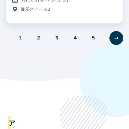
8月12日(水)～18日(火)
展示スペースB
1
2
3
4
5