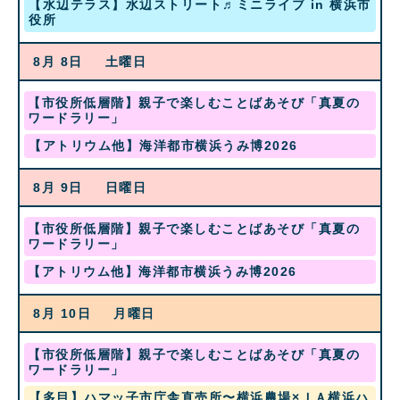
金
【水辺テラス】水辺ストリート♬ミニライブ in 横浜市
日,
1st
曜
役所
8
2026
日,
月
8
7th
8月 8
土曜日
月
2026
7th
2026
土
【市役所低層階】親子で楽しむことばあそび「真夏の
曜
ワードラリー」
日,
土
【アトリウム他】海洋都市横浜うみ博2026
8
曜
月
日,
1st
8月 9
日曜日
8
2026
月
8th
土
【市役所低層階】親子で楽しむことばあそび「真夏の
2026
曜
ワードラリー」
日,
土
【アトリウム他】海洋都市横浜うみ博2026
8
曜
月
日,
1st
8月 10
月曜日
8
2026
月
8th
土
【市役所低層階】親子で楽しむことばあそび「真夏の
2026
曜
ワードラリー」
日,
月
【多目】ハマッ子市庁舎直売所〜横浜農場×ＪＡ横浜ハ
8