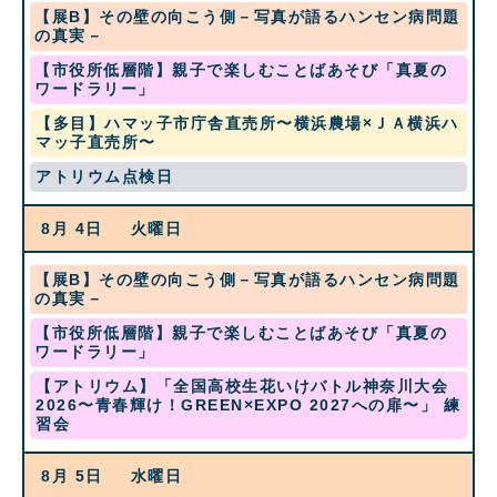
2026
水
【展B】その壁の向こう側－写真が語るハンセン病問題
曜
の真実－
日,
土
【市役所低層階】親子で楽しむことばあそび「真夏の
7
曜
ワードラリー」
月
日,
22nd
月
【多目】ハマッ子市庁舎直売所〜横浜農場×ＪＡ横浜ハ
8
2026
曜
マッ子直売所〜
月
日,
1st
月
アトリウム点検日
8
2026
曜
月
日,
3rd
8月 4
火曜日
8
2026
月
3rd
水
【展B】その壁の向こう側－写真が語るハンセン病問題
2026
曜
の真実－
日,
土
【市役所低層階】親子で楽しむことばあそび「真夏の
7
曜
ワードラリー」
月
日,
22nd
火
【アトリウム】「全国⾼校⽣花いけバトル神奈川⼤会
8
2026
曜
2026〜⻘春輝け！GREEN×EXPO 2027への扉〜」 練
月
日,
習会
1st
8
2026
月
8月 5
水曜日
4th