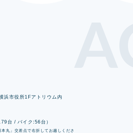
A
0 横浜市役所1Fアトリウム内
9台 / バイク:56台）
日本丸」交差点で右折してお越しくださ