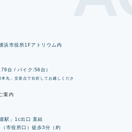
0 横浜市役所1Fアトリウム内
9台 / バイク:56台）
日本丸」交差点で右折してお越しくださ
ご案内
道駅」1c出口 直結
口（市役所口）徒歩3分（約