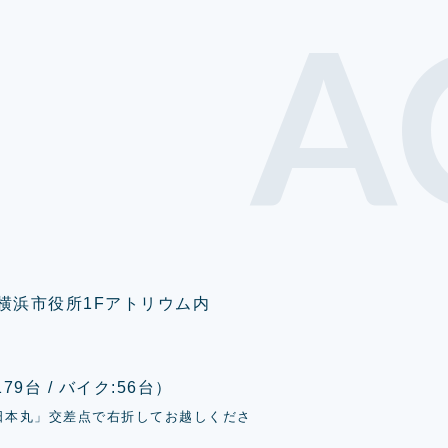
A
0 横浜市役所1Fアトリウム内
9台 / バイク:56台）
日本丸」交差点で右折してお越しくださ