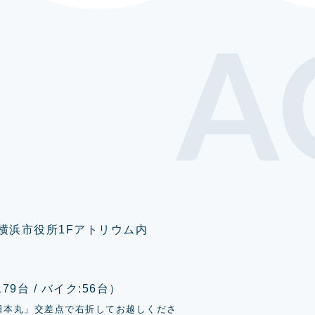
A
0 横浜市役所1Fアトリウム内
9台 / バイク:56台）
日本丸」交差点で右折してお越しくださ