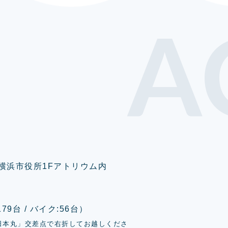
A
0 横浜市役所1Fアトリウム内
9台 / バイク:56台）
日本丸」交差点で右折してお越しくださ